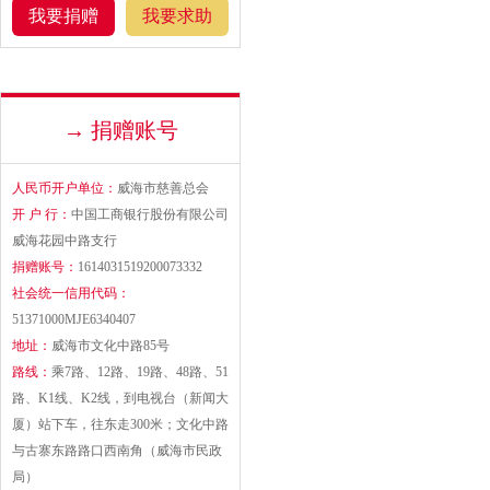
我要捐赠
我要求助
→ 捐赠账号
人民币开户单位：
威海市慈善总会
开 户 行：
中国工商银行股份有限公司
威海花园中路支行
捐赠账号：
1614031519200073332
社会统一信用代码：
51371000MJE6340407
地址：
威海市文化中路85号
路线：
乘7路、12路、19路、48路、51
路、K1线、K2线，到电视台（新闻大
厦）站下车，往东走300米；文化中路
与古寨东路路口西南角（威海市民政
局）