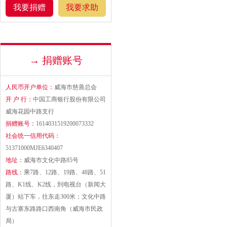
我要捐赠
我要求助
→ 捐赠账号
人民币开户单位：
威海市慈善总会
开 户 行：
中国工商银行股份有限公司
威海花园中路支行
捐赠账号：
1614031519200073332
社会统一信用代码：
51371000MJE6340407
地址：
威海市文化中路85号
路线：
乘7路、12路、19路、48路、51
路、K1线、K2线，到电视台（新闻大
厦）站下车，往东走300米；文化中路
与古寨东路路口西南角（威海市民政
局）